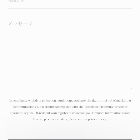
In accordance with data protection regulations, you have the right to opt out of marketing
communications. UK residents can register with the Telephone Preference Service at
tpsonline.org.uk
. US residents can register at
donotcall.gov
. For more information about
how we process your data, please see our
privacy policy
.