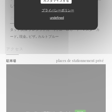
カスタマイズする
し切り, テラス, バリアフリーアクセス, WI-FI
プライバシーポリシー
undefined
ご利用可能なお支払い方法
タッチ決済 クレジットカード, ユーロカード /マスターカ
ード, 現金, ビザ, カルトブルー
アクセス
places de stationnement privé
駐車場