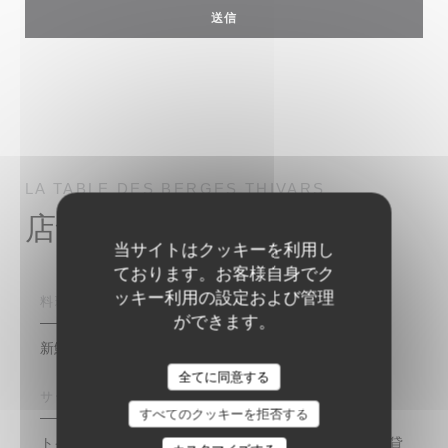
LA TABLE DES BERGES
THIVARS
店舗情報
当サイトはクッキーを利用し
ております。お客様自身でク
ッキー利用の設定および管理
料理
ができます。
新鮮な製品, ビストロノミーク
La table des berges
全てに同意する
サービス
すべてのクッキーを拒否する
トイレと障害者アクセス, 取り除く, 無料の専用駐車場, 貸