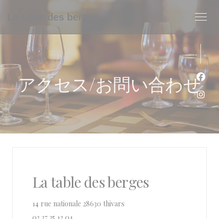
クッキー利用の管理について
La table des berges
アクセス/お問い合わせ
Fa
Ins
La table des berges
((新しいウィンドウで開きます)
14 rue nationale 28630 thivars
02 37 35 12 04